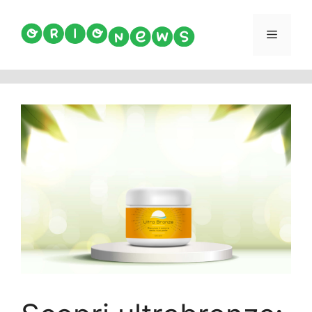
Vai
al
Menu
contenuto